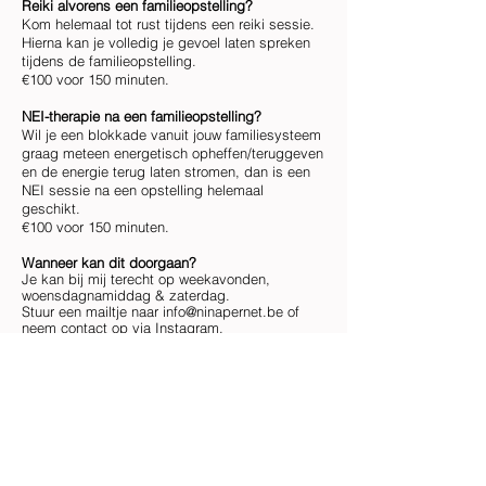
Reiki alvorens een familieopstelling?
Kom helemaal tot rust tijdens een reiki sessie.
Hierna kan je volledig je gevoel laten spreken
tijdens de familieopstelling.
€100 voor 150 minuten.
NEI-therapie na een familieopstelling?
Wil je een blokkade vanuit jouw familiesysteem
graag meteen energetisch opheffen/teruggeven
en de energie terug laten stromen, dan is een
NEI sessie na een opstelling helemaal
geschikt.
€100
voor 150
minuten.
Wanneer kan dit doorgaan?
Je kan bij mij terecht op weekavonden,
woensdagnamiddag & zaterdag.
Stuur een mailtje naar
info@ninapernet.be
of
neem contact op via Instagram.